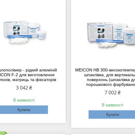
лополімер - рідкий алюміній
WEICON HB 300-високотемпе
CON F-2 для виготовлення
шпаклівка, для вертикаль
лонів, матриць та фіксаторів
поверхонь (шпаклівка д
порошкового фарбуванн
3 042 ₴
7 002 ₴
В наявності
В наявності
Купити
Купити