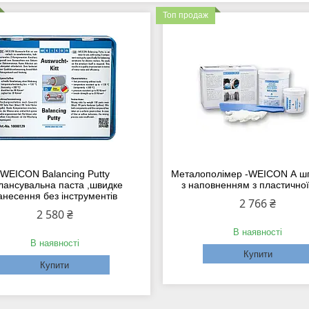
Топ продаж
WEICON Balancing Putty
Металополімер -WEICON А шп
лансувальна паста ,швидке
з наповненням з пластичної
анесення без інструментів
2 766 ₴
2 580 ₴
В наявності
В наявності
Купити
Купити