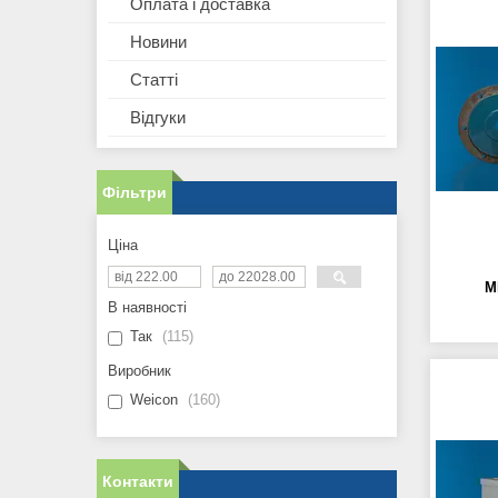
Оплата і доставка
Новини
Статті
Відгуки
Фільтри
Ціна
М
В наявності
Так
115
Виробник
Weicon
160
Контакти