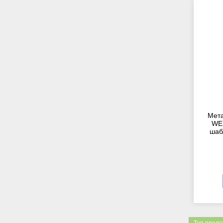
Мета
WEI
шаб