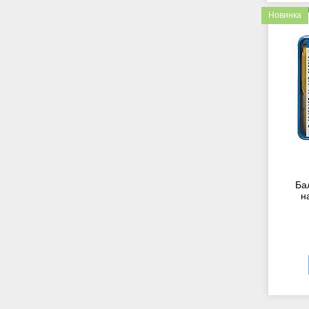
Новинка
Ба
н