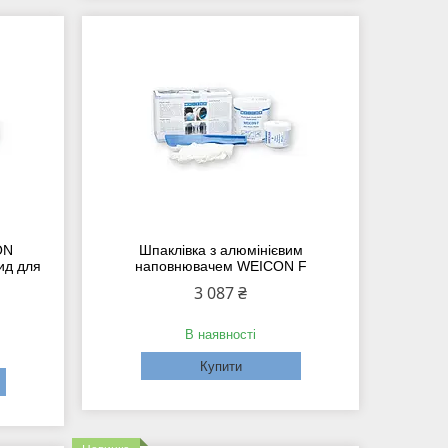
ON
Шпаклівка з алюмінієвим
ид для
наповнювачем WEICON F
3 087 ₴
В наявності
Купити