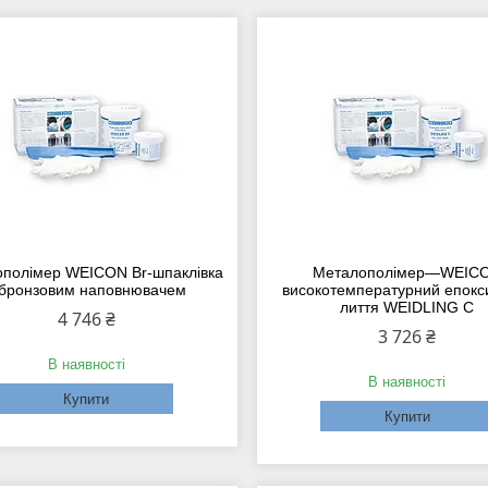
полімер WEICON Br-шпаклівка
Металополімер—WEIC
 бронзовим наповнювачем
високотемпературний епокс
лиття WEIDLING C
4 746 ₴
3 726 ₴
В наявності
В наявності
Купити
Купити