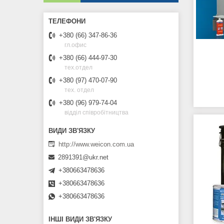
+380 (66) 347-86-36
гл.офис
+380 (66) 444-97-30
тех.отдел
+380 (97) 470-07-90
тех. отдел
+380 (96) 979-74-04
відділ співробітництва
http://www.weicon.com.ua
2891391@ukr.net
+380663478636
+380663478636
+380663478636
ІНШІ ВИДИ ЗВ'ЯЗКУ