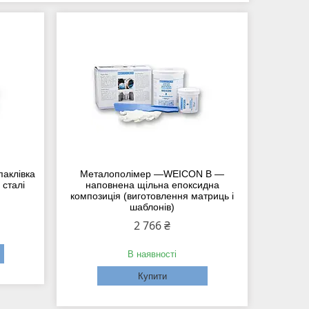
аклівка
Металополімер —WEICON B —
 сталі
наповнена щільна епоксидна
композиція (виготовлення матриць і
шаблонів)
2 766 ₴
В наявності
Купити