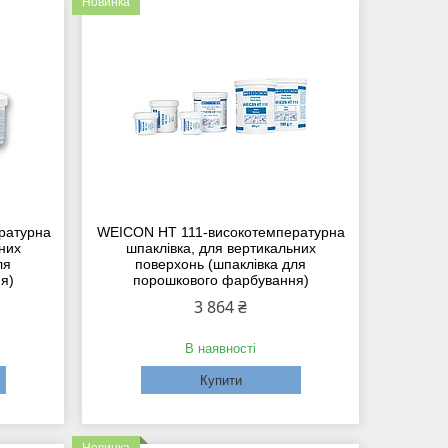
Новинка
ратурна
WEICON НТ 111-високотемпературна
них
шпаклівка, для вертикальних
ля
поверхонь (шпаклівка для
я)
порошкового фарбування)
3 864 ₴
В наявності
Купити