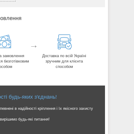
мовлення
→
а замовлення
Доставка по всій Україні
я безготівковим
зручним для клієнта
особом
способом
і будь-яких з'єднань!
евнені в надійності кріплення і їх якісного захисту
вирішимо будь-які питання!