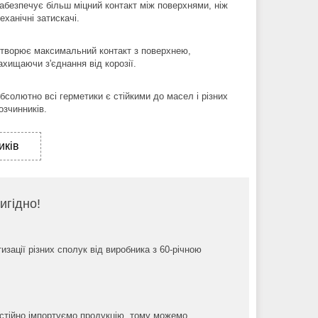
абезпечує більш міцний контакт між поверхнями, ніж
еханічні затискачі.
творює максимальний контакт з поверхнею,
ахищаючи з'єднання від корозії.
бсолютно всі герметики є стійкими до масел і різних
озчинників.
иків
игідно!
изації різних сполук від виробника з 60-річною
остійно імпортуємо продукцію, тому можемо