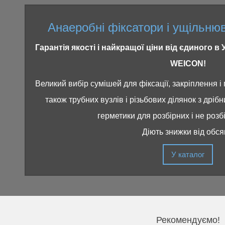
Анаеробні фіксатори і ущіль
Гарантія якості і найкращої ціни від єдиного в
WEICON!
Великий вибір сумішей для фіксації, закріплення і 
також трубних вузлів і різьбових ділянок з дріб
герметики для розбірних і не розб
Діють знижки від обся
У каталог
Рекомендуємо!