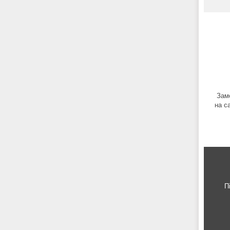
Зам
на с
П