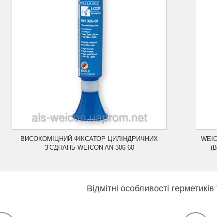
Призначений для герметизації жорстких
металевих фланців, допускається зазор до 0,5
мм Стійкий до різного роду механічних
навантажень і вібрацій.
ВИСОКОМІЦНИЙ ФІКСАТОР ЦИЛІНДРИЧНИХ
WEIC
З'ЄДНАНЬ WEICON AN 306-60
(
Відмітні особливості гермети