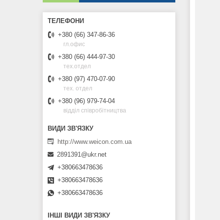
+380 (66) 347-86-36
гл.офис
+380 (66) 444-97-30
тех.отдел
Однокомпонентний фіксатор для закріплення
+380 (97) 470-07-90
болтів і гайок всіх типів, які підлягають
тех. отдел
розбиранню. Можна застосовувати на
+380 (96) 979-74-04
замаслених поверхнях.
відділ співробітництва
http://www.weicon.com.ua
2891391@ukr.net
+380663478636
+380663478636
+380663478636
ІНШІ ВИДИ ЗВ'ЯЗКУ