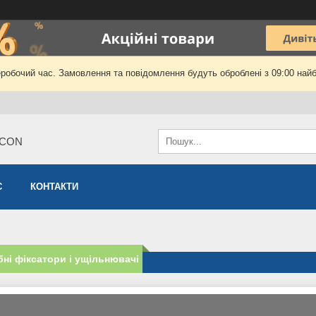
еробочий час. Замовлення та повідомлення будуть оброблені з 09:00 найб
ICON
С
КОНТАКТИ
ні фіксатори і ущільнювачі