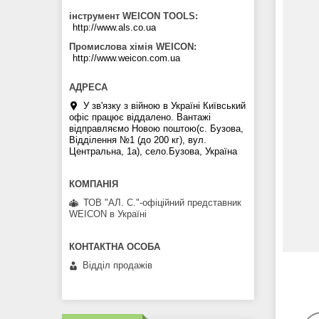
інструмент WEICON TOOLS
http://www.als.co.ua
Промислова хімія WEICON
Надійно кріпить металеві елементи в
http://www.weicon.com.ua
циліндричних з'єднаннях і з'єднаннях типу
«вал-втулка», захищає від протікання та
утворення іржі.
У зв'язку з війною в Україні Київський
офіс працює віддалено. Вантажі
відправляємо Новою поштою(с. Бузова,
Відділення №1 (до 200 кг), вул.
Центральна, 1а), село.Бузова, Україна
ТОВ "АЛ. С."-офіційний представник
WEICON в Україні
Відділ продажів