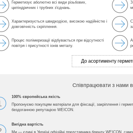
Герметизує аболютно всі види різьбових,
З
циліндричних і трубних з'єднань.
м
Характеризується швидкодією, високою надійністю і
С
довговічність скріплення.
з
Процес полімеризації відбувається при відсутності
А
повітря і присутності іонів металу.
р
До асортименту гермет
Співпрацювати з нами в
100% європейська якість
1
Пропонуємо покупцям матеріали для фіксації, закріплення і гермет
бездоганною репутацією WEICON.
Вигідна вартість
2
Ми — єдині в Україні офіційні представника бренду WEICON, сам