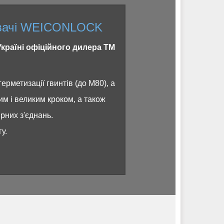
нювачі WEICONLOCK
 Україні офіційного дилера ТМ
герметизації гвинтів (до М80), а
ним і великим кроком, а також
ірних з'єднань.
гу.