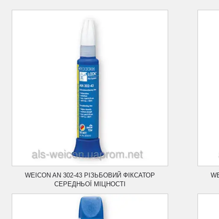
Використання фіксатор виключає можливість
самовільного ослаблення кріплення, захищає
його від корозії. Надійно фіксує навіть при
сильних навантаженнях.
WEICON AN 302-43 РІЗЬБОВИЙ ФІКСАТОР
WE
СЕРЕДНЬОЇ МІЦНОСТІ