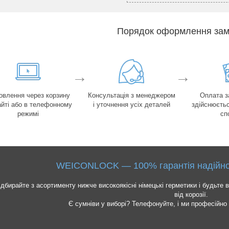
Порядок оформлення за
→
→
овлення через корзину
Консультація з менеджером
Оплата з
айті або в телефонному
і уточнення усіх деталей
здійснюєтьс
режимі
сп
WEICONLOCK — 100% гарантія надійност
ідбирайте з асортименту нижче високоякісні німецькі герметики і будьте вп
від корозії.
Є сумніви у виборі? Телефонуйте, і ми професійно 