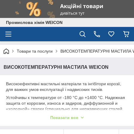
Промислова хімія WEICON
Товари та послуги
ВИСОКОТЕМПЕРАТУРНІ МАСТИЛА 
ВИСОКОТЕМПЕРАТУРНІ МАСТИЛА WEICON
Високоефективні мастильні матеріали та інгібітори корозії,
для важких умов експлуатації і надвисоких тисків.
Устойчивы к температуре от -180 °С до +1400 °C. Надежная
защита от коррозии, износа и задиров, диффузионной и
«холодной» сварки (специально для нержавеющих сталей.
Высокие технические характеристики и свойства: отличное
Показати все
скольжение,устойчивость к морской воде, а также к
большинству кислот и щелочей; устраняет скрипы и скрежет;
устойчивость к истиранию; предотвращение коррозии;