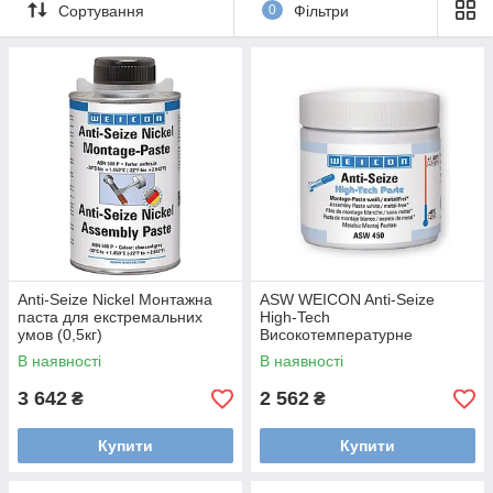
Сортування
0
Фільтри
хорошие свойства уплотнения; устойчивость к высокому
давлению (до 550 Н / мм²); прощает монтаж и демонтаж;
предотвращает электрохимическую диффузию; экономичен
в использовании (1 кг на 40-50 m²); не містить токсичні
речовини і важкі метали
Anti-Seize Nickel Монтажна
ASW WEICON Anti-Seize
паста для екстремальних
High-Tech
умов (0,5кг)
Високотемпературне
протизадирне мастило
В наявності
В наявності
Weicon
3 642
2 562
₴
₴
Купити
Купити