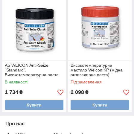
AS WEICON Anti-Seize
Високотемпературне
"Standard".
мастило Weicon KP (мідна
Високотемпературна паста
антизадирна паста)
(від -180 °C до +1200 °C).
В наявності
Під замовлення
1 734
2 098
₴
₴
Купити
Купити
Про нас